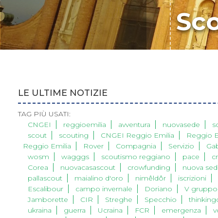
Sco
LE ULTIME NOTIZIE
TAG PIÙ USATI:
CNGEI
reggioemilia
avventura
nuovasede
s
scout
scouting
CNGEI Reggio Emilia
Reggio E
Reggio Emilia
Rover
Compagnia
Servizio
Gab
wosm
wagggs
scoutismo reggiano
pace
c
Corea
nuovacasascout
crowfunding
nuova sed
pallascout
maialino d'oro
nimêldôr
iscrizioni
Escalibour
campo invernale
Doriano
V gruppo
Jamborette
CIR
Streghe
Specchio
thinking
ukraina
guerra
Ucraina
FCR
emergenza
v