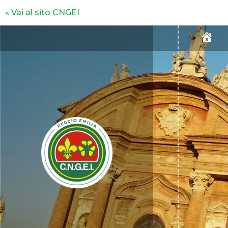
« Vai al sito CNGEI
H