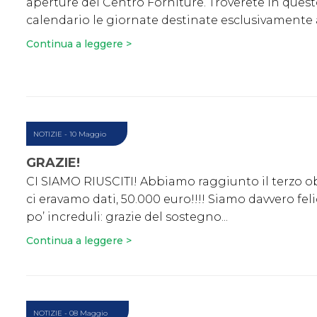
aperture del Centro Forniture. Troverete in ques
calendario le giornate destinate esclusivamente ai
Continua a leggere >
NOTIZIE
- 10 Maggio
GRAZIE!
CI SIAMO RIUSCITI! Abbiamo raggiunto il terzo ob
ci eravamo dati, 50.000 euro!!!! Siamo davvero feli
po’ increduli: grazie del sostegno...
Continua a leggere >
NOTIZIE
- 08 Maggio