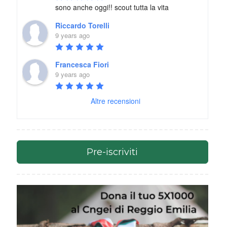
sono anche oggi!! scout tutta la vita
Riccardo Torelli
9 years ago
Francesca Fiori
9 years ago
Altre recensioni
Pre-iscriviti