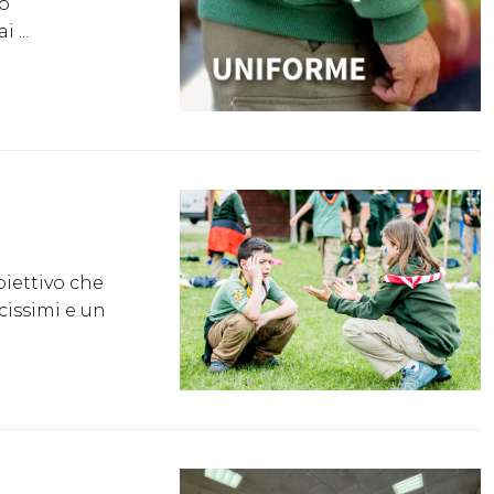
to
 ...
iettivo che
cissimi e un