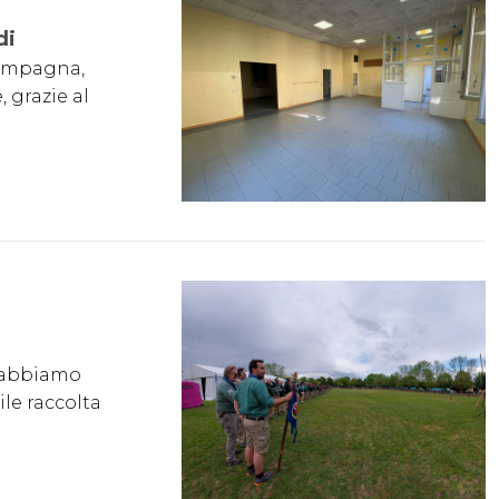
di
 campagna,
 grazie al
: abbiamo
le raccolta