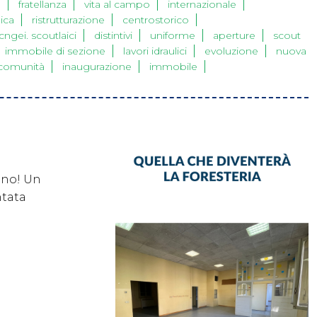
o
fratellanza
vita al campo
internazionale
ica
ristrutturazione
centrostorico
cngei. scoutlaici
distintivi
uniforme
aperture
scout
immobile di sezione
lavori idraulici
evoluzione
nuova
comunità
inaugurazione
immobile
nno! Un
ntata