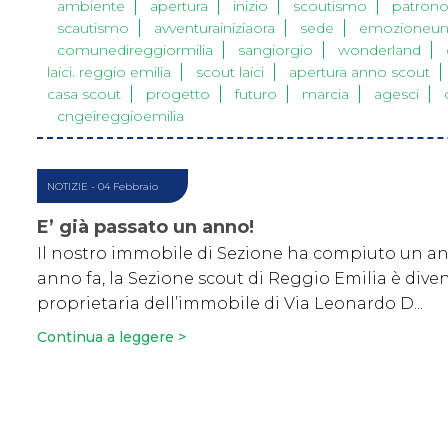
ambiente
apertura
inizio
scoutismo
patron
scautismo
avventurainiziaora
sede
emozioneun
comunedireggiormilia
sangiorgio
wonderland
laici. reggio emilia
scout laici
apertura anno scout
casa scout
progetto
futuro
marcia
agesci
cngeireggioemilia
NOTIZIE
- 04 Febbraio
E’ già passato un anno!
Il nostro immobile di Sezione ha compiuto un a
anno fa, la Sezione scout di Reggio Emilia è dive
proprietaria dell’immobile di Via Leonardo D...
Continua a leggere >