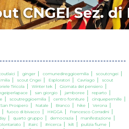
ut CNGEI Sez. di
coutlaici
ginger
comunedireggioemilia
scoutcngei
milia
scout Cngei
Esploratori
Cavriago
scout
riele Tiricola
Winter tek
Giornata del pensiero
ngeiperlapace
san giorgio
jamboree
reparto
e
scoutreggioemilia
centro forniture
cinquepermille
San Prospero
Natale
Branco
hike
Verona
fuoco di bivacco
HKGGA
Francesco Corradini
day
quarto gruppo
democrazia
manifestazione
olontariato
#airc
#ricerca
kilt
pulizia fiume