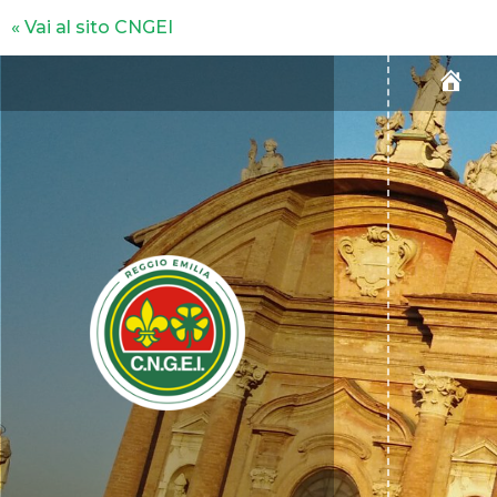
« Vai al sito CNGEI
H