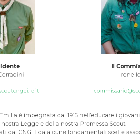
esidente
Il Commis
Corradini
Irene I
coutcngei.re.it
commissario@scou
milia è impegnata dal 1915 nell’educare i giovani 
lla nostra Legge e della nostra Promessa Scout.
nati dal CNGEI da alcune fondamentali scelte assoc