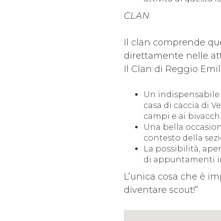
CLAN
Il clan comprende que
direttamente nelle atti
Il Clan di Reggio Em
Un indispensabile 
casa di caccia di V
campi e ai bivacchi
Una bella occasion
contesto della sezi
La possibilità, ape
di appuntamenti in
L’unica cosa che è imp
diventare scout!”