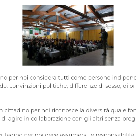
adino per noi considera tutti come persone indip
do, convinzioni politiche, differenze di sesso, di or
on cittadino per noi riconosce la diversità quale fo
di agire in collaborazione con gli altri senza pregi
 cittadino per noi deve assumersi le responsabilità