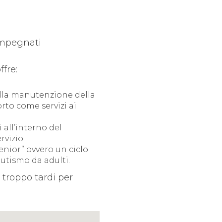
impegnati
fre:
alla manutenzione della
orto come servizi ai
 all’interno del
rvizio.
enior” ovvero un ciclo
utismo da adulti.
 troppo tardi per