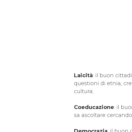
Laicità
: il buon citt
questioni di etnia, cre
cultura;
Coeducazione
: il bu
sa ascoltare cercando 
Democrazia
: il buon