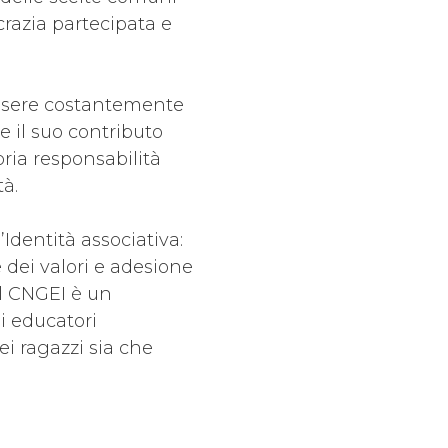
crazia partecipata e
essere costantemente
e il suo contributo
pria responsabilità
tà.
Identità associativa:
 dei valori e adesione
 Il CNGEI è un
i educatori
ei ragazzi sia che