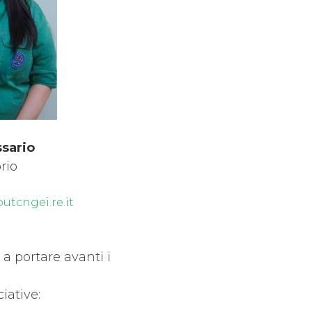
sario
orio
tcngei.re.it
a portare avanti i
iative: