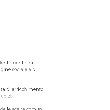
endentemente da
igine sociale e di
nte di arricchimento,
udizi;
 delle scelte comuni