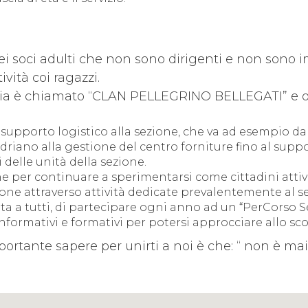
i soci adulti che non sono dirigenti e non sono 
vità coi ragazzi.
ilia è chiamato “CLAN PELLEGRINO BELLEGATI” e of
supporto logistico alla sezione, che va ad esempio d
edriano alla gestione del centro forniture fino al supp
 delle unità della sezione.
e per continuare a sperimentarsi come cittadini attivi
one attraverso attività dedicate prevalentemente al se
rta a tutti, di partecipare ogni anno ad un “PerCorso S
formativi e formativi per potersi approcciare allo sco
ortante sapere per unirti a noi è che: “ non è mai