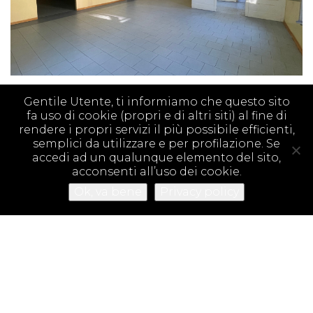
Gentile Utente, ti informiamo che questo sito
fa uso di cookie (propri e di altri siti) al fine di
rendere i propri servizi il più possibile efficienti,
semplici da utilizzare e per profilazione. Se
accedi ad un qualunque elemento del sito,
acconsenti all’uso dei cookie.
Ok, va bene
Privacy policy
Il nostro immobile di Sezione ha compiuto un anno! Un anno fa, la
Sezione scout di Reggio Emilia è diventata proprietaria dell’immobile di
Via Leonardo D...
Continua a leggere >