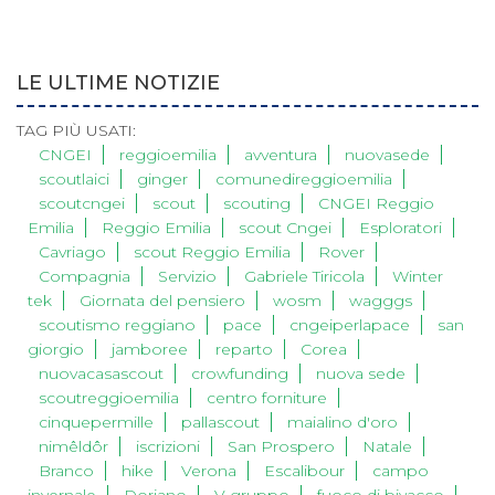
LE ULTIME NOTIZIE
TAG PIÙ USATI:
CNGEI
reggioemilia
avventura
nuovasede
scoutlaici
ginger
comunedireggioemilia
scoutcngei
scout
scouting
CNGEI Reggio
Emilia
Reggio Emilia
scout Cngei
Esploratori
Cavriago
scout Reggio Emilia
Rover
Compagnia
Servizio
Gabriele Tiricola
Winter
tek
Giornata del pensiero
wosm
wagggs
scoutismo reggiano
pace
cngeiperlapace
san
giorgio
jamboree
reparto
Corea
nuovacasascout
crowfunding
nuova sede
scoutreggioemilia
centro forniture
cinquepermille
pallascout
maialino d'oro
nimêldôr
iscrizioni
San Prospero
Natale
Branco
hike
Verona
Escalibour
campo