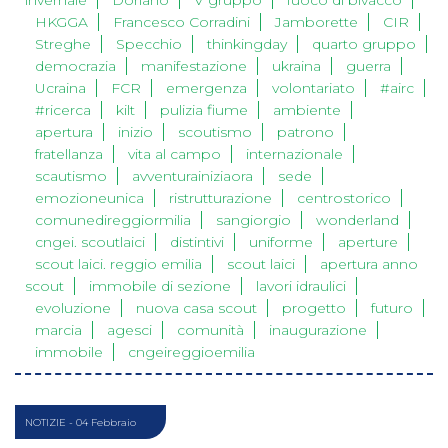
invernale
Doriano
V gruppo
fuoco di bivacco
HKGGA
Francesco Corradini
Jamborette
CIR
Streghe
Specchio
thinkingday
quarto gruppo
democrazia
manifestazione
ukraina
guerra
Ucraina
FCR
emergenza
volontariato
#airc
#ricerca
kilt
pulizia fiume
ambiente
apertura
inizio
scoutismo
patrono
fratellanza
vita al campo
internazionale
scautismo
avventurainiziaora
sede
emozioneunica
ristrutturazione
centrostorico
comunedireggiormilia
sangiorgio
wonderland
cngei. scoutlaici
distintivi
uniforme
aperture
scout laici. reggio emilia
scout laici
apertura anno
scout
immobile di sezione
lavori idraulici
evoluzione
nuova casa scout
progetto
futuro
marcia
agesci
comunità
inaugurazione
immobile
cngeireggioemilia
NOTIZIE
- 04 Febbraio