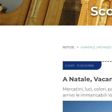
Sco
NOTIZIE >
A NATALE, VACANZE
EVENTI
- 13 DICEMBRE
A Natale, Vaca
Mercatini, luci, colori,
arrivo le immancabili V