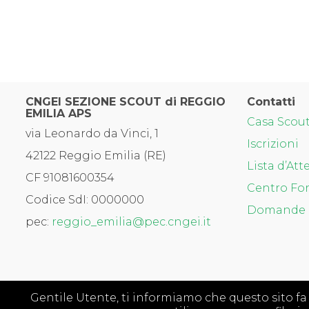
CNGEI SEZIONE SCOUT di REGGIO
Contatti
EMILIA APS
Casa Scou
via Leonardo da Vinci, 1
Iscrizioni
42122 Reggio Emilia (RE)
Lista d’Att
CF 91081600354
Centro For
Codice SdI: 0000000
Domande 
pec:
reggio_emilia@pec.cngei.it
Gentile Utente, ti informiamo che questo sito fa uso