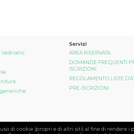
Servizi
t Vedriano
AREA RISERVATA
DOMANDE FREQUENTI P
ISCRIZIONI
esa
REGOLAMENTO LISTE D’A
niture
PRE-ISCRIZIONI
generiche
 di cookie (propri e di altri siti) al fine di rendere i pr