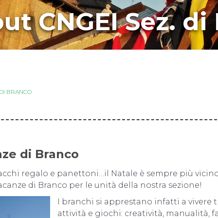
ut CNGEI Sez. di
 DI BRANCO
nze di Branco
 pacchi regalo e panettoni…il Natale è sempre più vicin
acanze di Branco per le unità della nostra sezione!
I branchi si apprestano infatti a vivere t
attività e giochi: creatività, manualità,