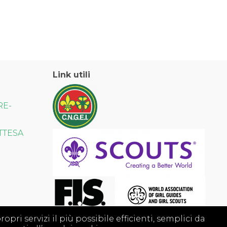
Link utili
RE-
TTESA
opri servizi il più possibile efficienti, semplici da