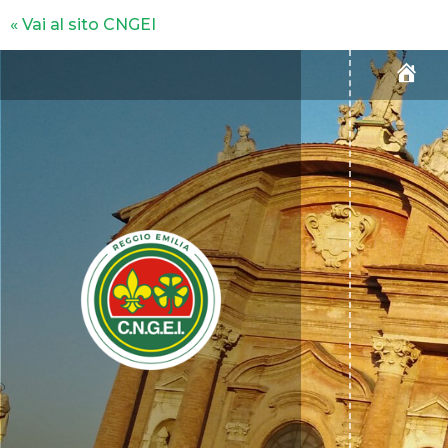
« Vai al sito CNGEI
H