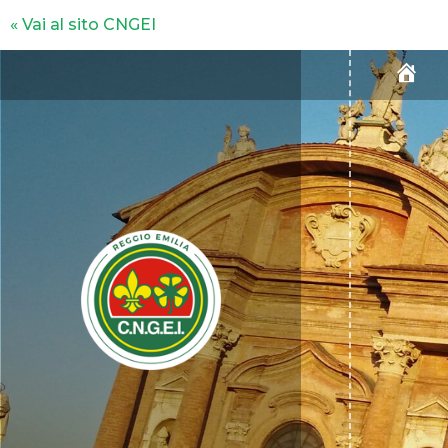
« Vai al sito CNGEI
H