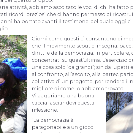
tà del Quarto Gruppo.
rie attività, abbiamo ascoltato le voci di chi ha fatto p
i ricordi preziosi che ci hanno permesso di ricostruir
i anni ha portato avanti il testimone, del quale oggi c
lio.
Giorni come questi ci consentono di medi
che il movimento scout ci insegna: pace, s
diritti e della democrazia. In particolare,
concentrati su quest’ultima. L’esercizio 
una cosa solo “da grandi”; sin da lupetti
al confronto, all’ascolto, alla partecipaz
collettiva di un progetto, per rendere i
migliore di come lo abbiamo trovato.
Vi auguriamo una buona
caccia lasciandovi questa
riflessione.
“La democrazia è
paragonabile a un gioco;