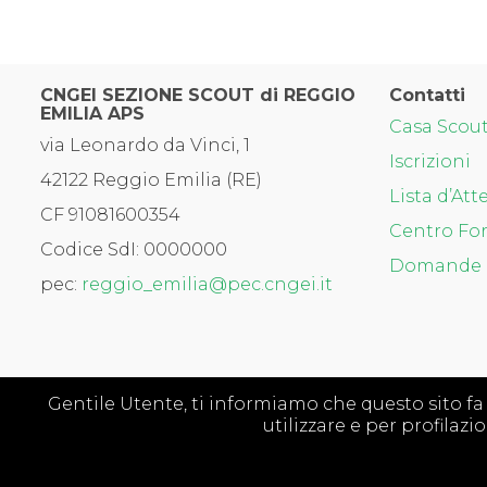
CNGEI SEZIONE SCOUT di REGGIO
Contatti
EMILIA APS
Casa Scou
via Leonardo da Vinci, 1
Iscrizioni
42122 Reggio Emilia (RE)
Lista d’Att
CF 91081600354
Centro For
Codice SdI: 0000000
Domande 
pec:
reggio_emilia@pec.cngei.it
Gentile Utente, ti informiamo che questo sito fa uso
utilizzare e per profilaz