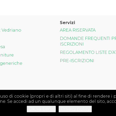
Servizi
t Vedriano
AREA RISERVATA
DOMANDE FREQUENTI P
ISCRIZIONI
esa
REGOLAMENTO LISTE D’A
niture
PRE-ISCRIZIONI
generiche
 di cookie (propri e di altri siti) al fine di rendere i pr
ione. Se accedi ad un qualunque elemento del sito, acco
Ok, va bene
Privacy policy