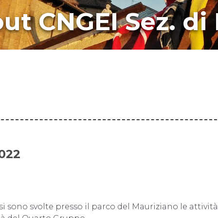
ut CNGEI Sez. di
022
i sono svolte presso il parco del Mauriziano le attività