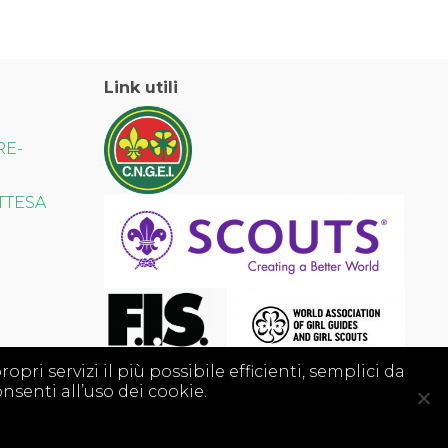
Link utili
RE-
TTESA
opri servizi il più possibile efficienti, semplici da
nsenti all’uso dei cookie.