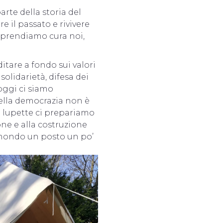
arte della storia del
e il passato e rivivere
i prendiamo cura noi,
tare a fondo sui valori
olidarietà, difesa dei
 oggi ci siamo
della democrazia non è
 e lupette ci prepariamo
ione e alla costruzione
l mondo un posto un po’