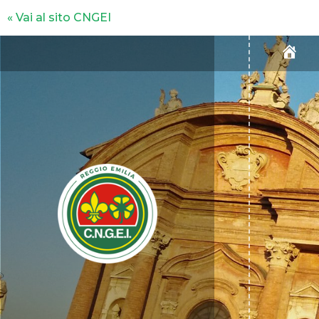
« Vai al sito CNGEI
H