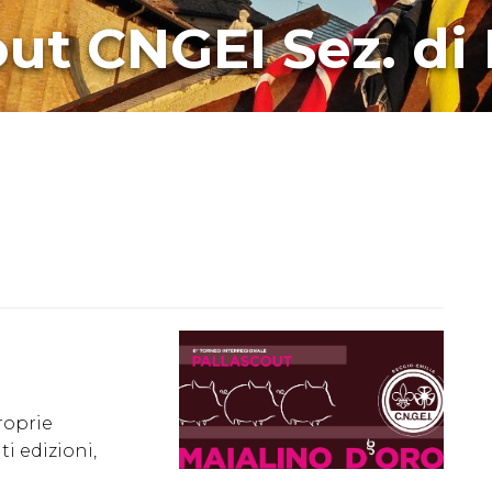
ut CNGEI Sez. di
roprie
i edizioni,