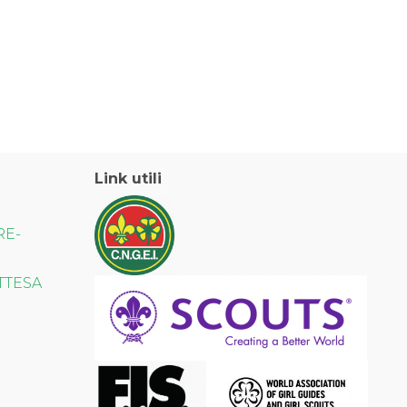
Link utili
RE-
TTESA