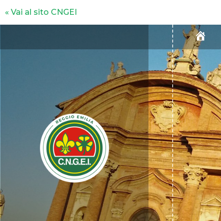
« Vai al sito CNGEI
H