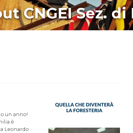
ut CNGEI Sez. di
to un anno!
ilia è
Via Leonardo